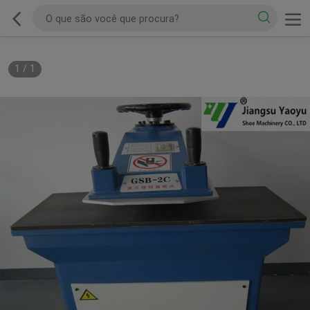
1
/
1