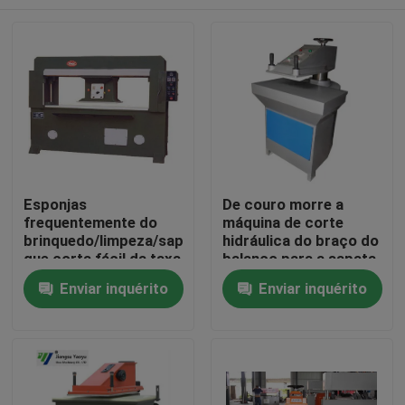
Esponjas
De couro morre a
frequentemente do
máquina de corte
brinquedo/limpeza/sapata
hidráulica do braço do
que corta fácil da taxa
balanço para a sapata
de falhas da máquina
que faz a indústria
Casa
Enviar inquérito
Enviar inquérito
baixo operado
Produtos
Sobre nós