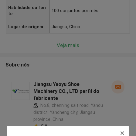
Habilidade da fon
100 conjuntos por mês
te
Lugar de origem
Jiangsu, China
Veja mais
Sobre nós
Jiangsu Yaoyu Shoe
Machinery CO., LTD perfil do
fabricante
No.8, zhenning salt road, Yandu
district, Yancheng city, Jiangsu
province ,China
5.0
Fornecedor verificado