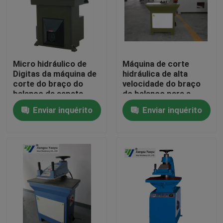
Excursão da fábrica
Controle da qualidade
Micro hidráulico de
Máquina de corte
Digitas da máquina de
hidráulica de alta
corte do braço do
velocidade do braço
Contacte-nos
balanço da sapata
do balanço para a
único - dispositivo de
fatura da luva de
Enviar inquérito
Enviar inquérito
ajuste
couro
Peça umas citações
Máquina cortando hidráulica
Máquina cortando da imprensa hidráulica
Máquina de corte hidráulica do braço do balanço