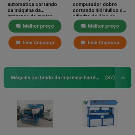
automática cortando
computador dobro
da máquina da
cortando hidráulico do
imprensa de quatro
cilindro do óleo da
colunas para a fatura
máquina da máscara
Melhor preço
Melhor preço
da sapata dos
facial
esportes
Fale Conosco
Fale Conosco
Máquina cortando da imprensa hidráulica
(37)