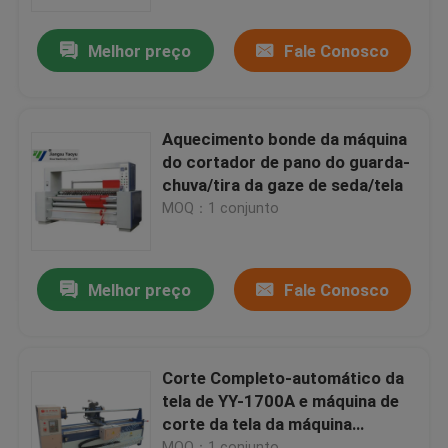
Melhor preço
Fale Conosco
Excursão da fábrica
Controle da qualidade
Aquecimento bonde da máquina
do cortador de pano do guarda-
Contacte-nos
chuva/tira da gaze de seda/tela
MOQ：1 conjunto
Peça umas citações
Melhor preço
Fale Conosco
Máquina cortando hidráulica
Máquina cortando da imprensa hidráulica
Corte Completo-automático da
tela de YY-1700A e máquina de
corte da tela da máquina
Máquina de corte hidráulica do braço do balanço
obrigatória
MOQ：1 conjunto