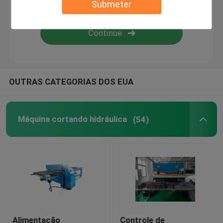
Submeter
Máquina de estratificação da chama
folhas plásticas
OUTRAS CATEGORIAS DOS EUA
Luva que faz a máquina
Máquina cortando hidráulica
(54)
Alimentação
Controle de