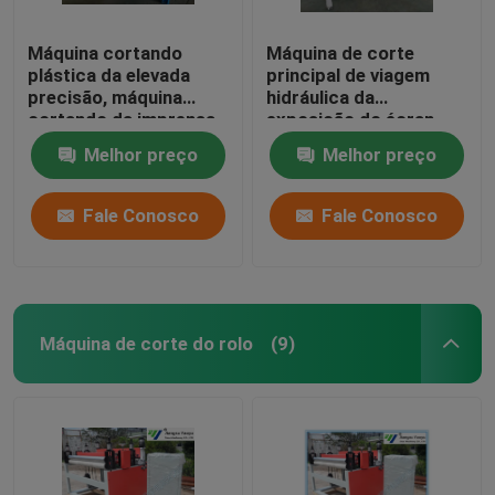
Máquina cortando
Máquina de corte
plástica da elevada
principal de viagem
precisão, máquina
hidráulica da
cortando da imprensa
exposição do écran
hidráulica
sensível para materiais
Melhor preço
Melhor preço
do
assoalho/brandamente
filme
Fale Conosco
Fale Conosco
Máquina de corte do rolo
(9)