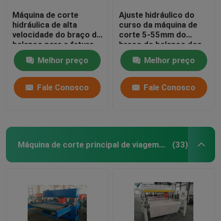
Máquina de corte
Ajuste hidráulico do
hidráulica de alta
curso da máquina de
velocidade do braço do
corte 5-55mm do
balanço para a fatura
braço do balanço dos
da luva de couro
grupos de telefone
Melhor preço
Melhor preço
celular
Fale Conosco
Fale Conosco
Máquina de corte principal de viagem hidráulica
(33)