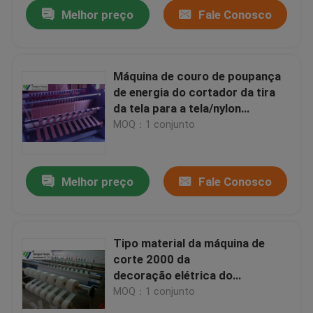
Melhor preço
Fale Conosco
Máquina de couro de poupança
de energia do cortador da tira
da tela para a tela/nylon
químicos
MOQ：1 conjunto
Melhor preço
Fale Conosco
Casa
Tipo material da máquina de
corte 2000 da
Produtos
decoração elétrica do
aquecimento para a tela química
MOQ：1 conjunto
Sobre nós