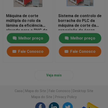
Máquina de corte
Sistema de controlo de
múltipla do rolo da
borracha do PLC da
lâmina da eficiência
máquina de corte da
elevada para o PVC do
exposição do écran
couro genuíno
sensível para o pano de
Melhor preço
Melhor preço
couro
Fale Conosco
Fale Conosco
Veja mais
Casa
Mapa do Site
Fale Conosco
Desktop Site
Mapa do Site
Privacy Policy