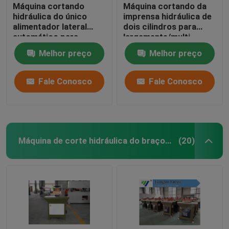
Máquina cortando
Máquina cortando da
hidráulica do único
imprensa hidráulica de
alimentador lateral
dois cilindros para
automático para
largamente/multi
EVA/espuma
camada dos materiais
Melhor preço
Melhor preço
Fale Conosco
Fale Conosco
Máquina de corte hidráulica do braço do balanço
(20)