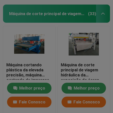
Máquina de corte principal de viagem hidráulica
(33)
Máquina cortando
Máquina de corte
plástica da elevada
principal de viagem
precisão, máquina
hidráulica da
cortando da imprensa
exposição do écran
hidráulica
sensível para materiais
Melhor preço
Melhor preço
do
assoalho/brandamente
filme
Fale Conosco
Fale Conosco