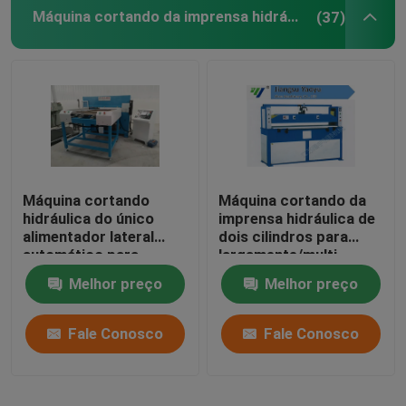
Máquina cortando da imprensa hidráulica
(37)
Máquina cortando
Máquina cortando da
hidráulica do único
imprensa hidráulica de
alimentador lateral
dois cilindros para
automático para
largamente/multi
EVA/espuma
camada dos materiais
Melhor preço
Melhor preço
Fale Conosco
Fale Conosco