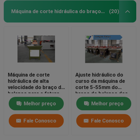
Máquina de corte hidráulica do braço do balanço
(20)
Máquina de corte
Ajuste hidráulico do
hidráulica de alta
curso da máquina de
velocidade do braço do
corte 5-55mm do
balanço para a fatura
braço do balanço dos
da luva de couro
grupos de telefone
Melhor preço
Melhor preço
celular
Fale Conosco
Fale Conosco