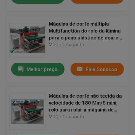
Máquina de corte múltipla
Multifunction do rolo da lâmina
para o pano plástico de couro
das solas
MOQ：1 conjunto
Melhor preço
Fale Conosco
Máquina de corte não tecida da
velocidade de 180 Mm/S mini,
rolo para rolar a máquina de
corte
MOQ：1 conjunto