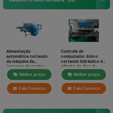
Máquina cortando hidráulica
(54)
Máquina de estratificação da chama
folhas plásticas
Luva que faz a máquina
Alimentação
Controle de
automática cortando
computador dobro
da máquina da
cortando hidráulico do
imprensa de quatro
cilindro do óleo da
colunas para a fatura
máquina da máscara
Melhor preço
Melhor preço
da sapata dos
facial
esportes
Fale Conosco
Fale Conosco