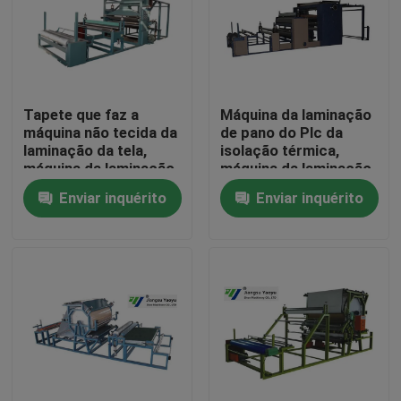
Excursão da fábrica
Controle da qualidade
Tapete que faz a
Máquina da laminação
máquina não tecida da
de pano do Plc da
laminação da tela,
isolação térmica,
Contacte-nos
máquina da laminação
máquina da laminação
de Eva
de matéria têxtil
Enviar inquérito
Enviar inquérito
Peça umas citações
Máquina cortando hidráulica
Máquina cortando da imprensa hidráulica
Máquina de corte hidráulica do braço do balanço