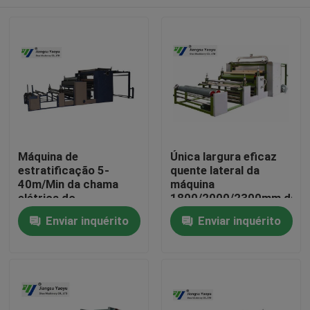
Máquina de
Única largura eficaz
estratificação 5-
quente lateral da
40m/Min da chama
máquina
elétrica do
1800/2000/2300mm da
aquecimento para a
laminação da tela da
Casa
Enviar inquérito
Enviar inquérito
bagagem/decoração
chama
Produtos
Sobre nós