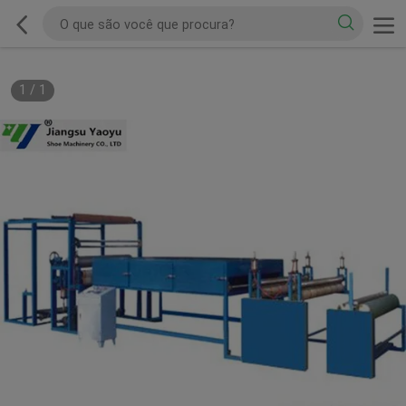
1
/
1