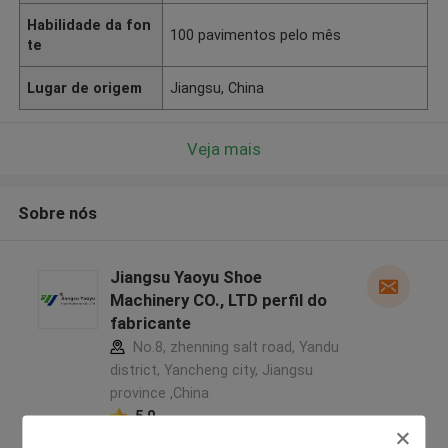
Habilidade da fon
100 pavimentos pelo mês
te
Lugar de origem
Jiangsu, China
Veja mais
Sobre nós
Jiangsu Yaoyu Shoe
Machinery CO., LTD perfil do
fabricante
No.8, zhenning salt road, Yandu
district, Yancheng city, Jiangsu
province ,China
5.0
Fornecedor verificado