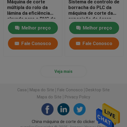
Máquina de corte
Sistema de controlo de
múltipla do rolo da
borracha do PLC da
lâmina da eficiência
máquina de corte da
elevada para o PVC do
exposição do écran
couro genuíno
sensível para o pano de
Melhor preço
Melhor preço
couro
Fale Conosco
Fale Conosco
Veja mais
Casa
Mapa do Site
Fale Conosco
Desktop Site
Mapa do Site
Privacy Policy
China máquina de corte do clicker