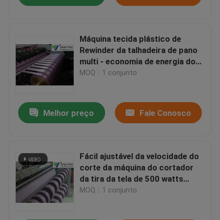
Máquina tecida plástico de
Rewinder da talhadeira de pano
multi - economia de energia do
cortador da lâmina
MOQ：1 conjunto
Melhor preço
Fale Conosco
Fácil ajustável da velocidade do
corte da máquina do cortador
da tira da tela de 500 watts
operado
MOQ：1 conjunto