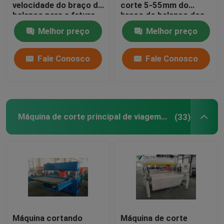
velocidade do braço do
corte 5-55mm do
balanço para a fatura
braço do balanço dos
da luva de couro
grupos de telefone
Melhor preço
Melhor preço
celular
Fale Conosco
Fale Conosco
Máquina de corte principal de viagem hidráulica
(33)
Máquina cortando
Máquina de corte