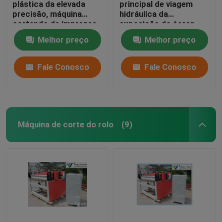
plástica da elevada
principal de viagem
precisão, máquina
hidráulica da
cortando da imprensa
exposição do écran
hidráulica
sensível para materiais
Melhor preço
Melhor preço
do
assoalho/brandamente
filme
Fale Conosco
Fale Conosco
Máquina de corte do rolo
(9)