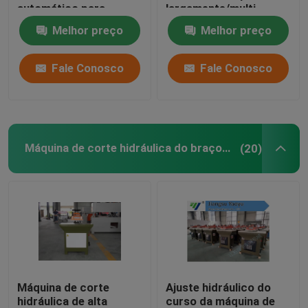
automático para
largamente/multi
EVA/espuma
camada dos materiais
Melhor preço
Melhor preço
Máquina de estratificação da chama
Fale Conosco
Fale Conosco
folhas plásticas
Luva que faz a máquina
Máquina de corte hidráulica do braço do balanço
(20)
Máquina de corte
Ajuste hidráulico do
hidráulica de alta
curso da máquina de