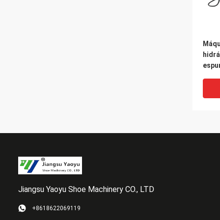
Máqu
hidrá
espu
únic
Jiangsu Yaoyu Shoe Machinery CO., LTD
+8618622069119