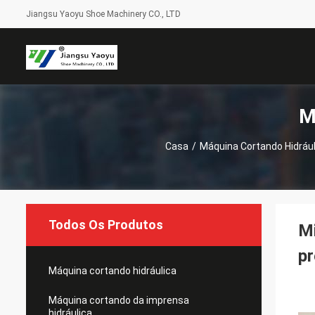
Jiangsu Yaoyu Shoe Machinery CO., LTD
M
Casa
/
Máquina Cortando Hidrául
Todos Os Produtos
Mi
pr
Máquina cortando hidráulica
Máquina cortando da imprensa
hidráulica