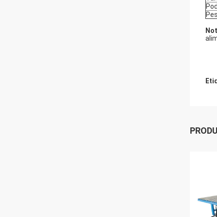
Pod
Pes
Not
ali
Eti
PROD