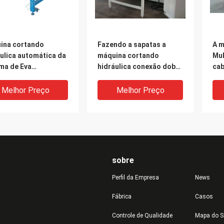
ina cortando
Fazendo a sapatas a
A m
ulica automática da
máquina cortando
Mul
ma de Eva
hidráulica conexão dobro
cab
a/lado do dobro
Rod de Selfbalance do
mor
cilindro
ape
Melhor Preço
Melhor Preço
sobre
Perfil da Empresa
News
Fábrica
Casos
Controle de Qualidade
Mapa do S