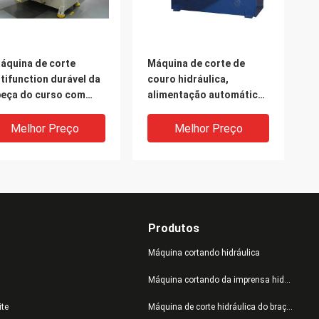
áquina de corte
Máquina de corte de
tifunction durável da
couro hidráulica,
eça do curso com
alimentação automática
re dispositivo de
da máquina hidráulica da
rto
imprensa do corte
Melhor Preço
Melhor Preço
Produtos
Máquina cortando hidráulica
Máquina cortando da imprensa hidráulica
ite
Máquina de corte hidráulica do braço do balanço