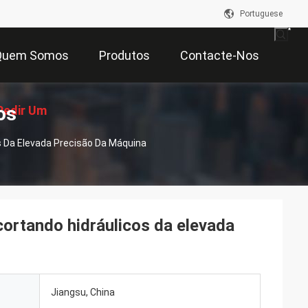
Portuguese
Quem Somos
Produtos
Contacte-Nos
os
Pedir Um
s Da Elevada Precisão Da Máquina
çamento
ortando hidráulicos da elevada
Jiangsu, China