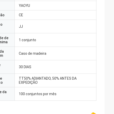
YAOYU
ção
CE
do
JJ
de de
1 conjunto
nima
 da
Caso de madeira
em
e
30 DIAS
e
TT50% ADIANTADO, 50% ANTES DA
to
EXPEDIÇÃO
e da
100 conjuntos por mês