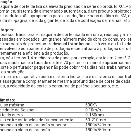
icação:
áquina de corte de lixa da elevada precisão da série do produto XCLP
omática, sistema da alimentação automática, é um produto projetado
s produtos são apropriados para a produção de pano da fibra de 3M, de 
a da mil-página, de roda gigante, de roda de confecção de malhas, etc.
tagem:
rocesso tradicional é máquina de corte usada em um a, reoccupy a m
essadas em bocados, um grande número mão de obra do consumo, efic
quipamento de processo tradicional foi antiquado, e à vista da falta
envolveu o equipamento de produção especial para a produção da roda 
remamente a eficiência da produção.
ra, nós temos 1,4 medidores do pano, por exemplo, corte em 2 cm *
sas máquinas e a faca de corte é 70 partes, um minuto aproximadam
corte o perfurador pequeno não pode cobrir três dias nós trabalhamos
a da produção.
almente o dispositivo com o sistema hidráulico e o sistema de control
a assegurar a completamente mesma profundidade de corte de cada pos
has, a velocidade do corte, o consumo de potência pequeno, etc.
âmetro:
ulso máximo
600KN
ocidade de Seissor
0.10m/s
ste do curso
0-150mm
ala entre as tabelas de funcionamento
60-210mm
anho da placa de pressão superior
1800×740mm
anho da placa de pressão
1800×750mm