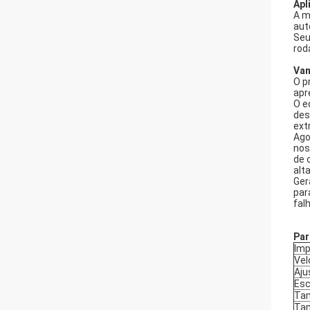
Apl
A m
aut
Seu
rod
Van
O p
apr
O e
des
ext
Ago
nos
de 
alt
Ger
par
fal
Par
Imp
Vel
Aju
Esc
Tam
Tam