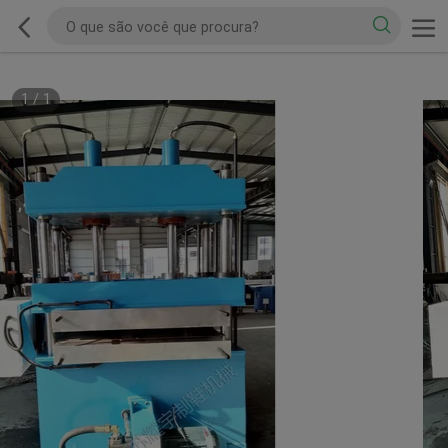
1
/
1