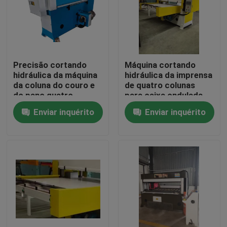
Excursão da fábrica
Controle da qualidade
Precisão cortando
Máquina cortando
hidráulica da máquina
hidráulica da imprensa
da coluna do couro e
de quatro colunas
Contacte-nos
do pano quatro
para caixa ondulada
Enviar inquérito
Enviar inquérito
Peça umas citações
Máquina cortando hidráulica
Máquina cortando da imprensa hidráulica
Máquina de corte hidráulica do braço do balanço