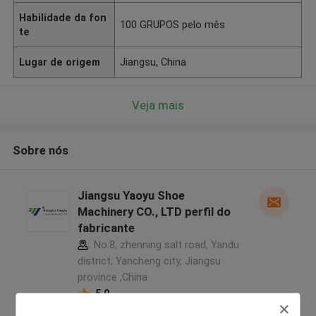
Habilidade da fon
100 GRUPOS pelo mês
te
Lugar de origem
Jiangsu, China
Veja mais
Sobre nós
Jiangsu Yaoyu Shoe
Machinery CO., LTD perfil do
fabricante
No.8, zhenning salt road, Yandu
district, Yancheng city, Jiangsu
province ,China
5.0
Fornecedor verificado