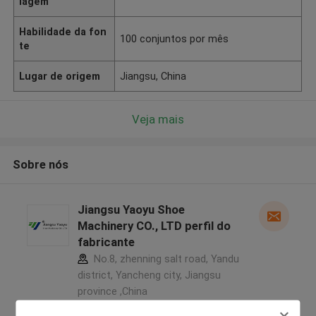
lagem
Habilidade da fon
100 conjuntos por mês
te
Lugar de origem
Jiangsu, China
Veja mais
Sobre nós
Jiangsu Yaoyu Shoe
Machinery CO., LTD perfil do
fabricante
No.8, zhenning salt road, Yandu
district, Yancheng city, Jiangsu
province ,China
5.0