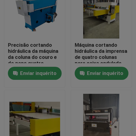
Excursão da fábrica
Controle da qualidade
Precisão cortando
Máquina cortando
hidráulica da máquina
hidráulica da imprensa
Contacte-nos
da coluna do couro e
de quatro colunas
do pano quatro
para caixa ondulada
Enviar inquérito
Enviar inquérito
Peça umas citações
Máquina cortando hidráulica
Máquina cortando da imprensa hidráulica
Máquina de corte hidráulica do braço do balanço