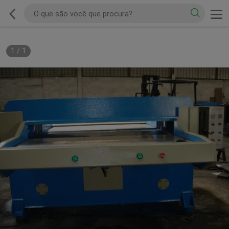
1
/
1