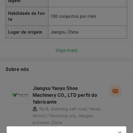
lagem
Habilidade da fon
100 conjuntos por mês
te
Lugar de origem
Jiangsu, China
Veja mais
Sobre nós
Jiangsu Yaoyu Shoe
Machinery CO., LTD perfil do
fabricante
No.8, zhenning salt road, Yandu
district, Yancheng city, Jiangsu
province ,China
5.0