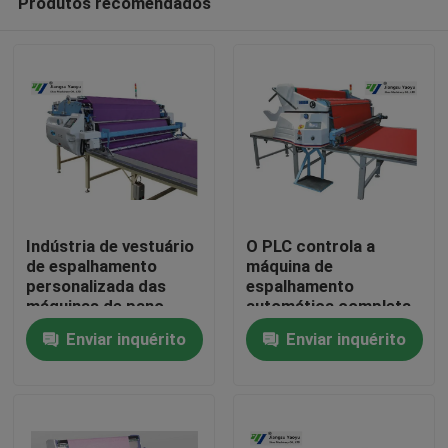
Produtos recomendados
Indústria de vestuário
O PLC controla a
de espalhamento
máquina de
personalizada das
espalhamento
máquinas de pano,
automática completa
Casa
equipamento de
com tela táctil/servo
Enviar inquérito
Enviar inquérito
espalhamento da tela
motor
Produtos
Sobre nós