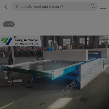
1
/
1