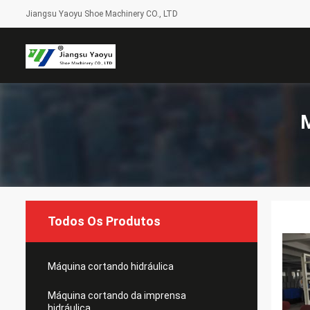
Jiangsu Yaoyu Shoe Machinery CO., LTD
M
Todos Os Produtos
Máquina cortando hidráulica
Máquina cortando da imprensa
hidráulica