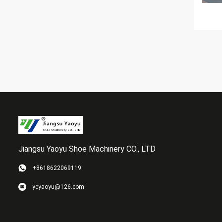
Jiangsu Yaoyu Shoe Machinery CO., LTD
+8618622069119
ycyaoyu@126.com