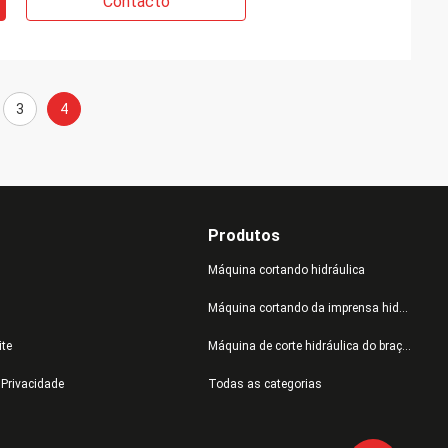
Contacto
3
4
Produtos
Máquina cortando hidráulica
Máquina cortando da imprensa hidráulica
ite
Máquina de corte hidráulica do braço do balanço
e Privacidade
Todas as categorias