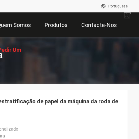
Portuguese
Quem Somos
Produtos
Contacte-Nos
Pedir Um
ma
çamento
estratificação de papel da máquina da roda de
onalizado
ira