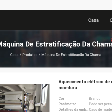
Casa
áquina De Estratificação Da Cha
Casa
/
Produtos
/
Máquina De Estratificação Da Chama
Or
Aquecimento elétrico de 
moedura
Cor:
Branco
Parâmetro:
Pode ser pers
Detalhes da embalagem:
Caso de made