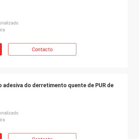
onalizado.
ira
Contacto
o adesiva do derretimento quente de PUR de
onalizado.
ira