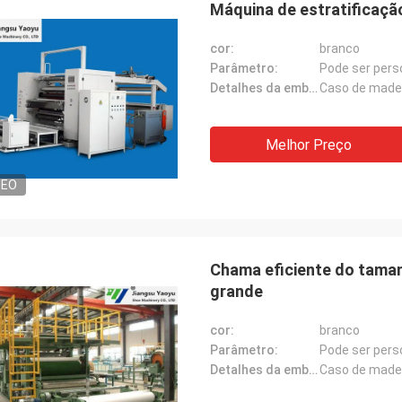
Máquina de estratificaçã
cor:
branco
Parâmetro:
Pode ser pers
Detalhes da embalagem:
Caso de made
Melhor Preço
DEO
Chama eficiente do taman
grande
cor:
branco
Parâmetro:
Pode ser pers
Detalhes da embalagem:
Caso de made