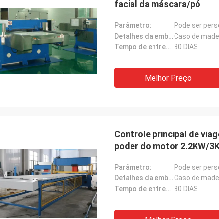
facial da máscara/pó
Parâmetro:
Pode ser pers
Detalhes da embalagem:
Caso de made
Tempo de entrega:
30 DIAS
Melhor Preço
Controle principal de via
poder do motor 2.2KW/3
Parâmetro:
Pode ser pers
Detalhes da embalagem:
Caso de made
Tempo de entrega:
30 DIAS