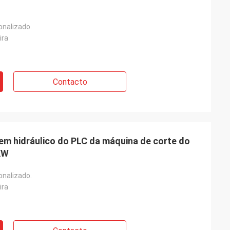
onalizado.
ira
Contacto
gem hidráulico do PLC da máquina de corte do
KW
onalizado.
ira