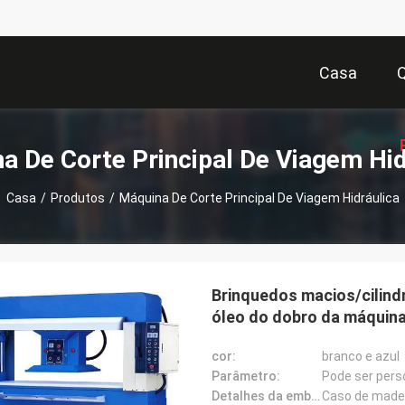
Casa
a De Corte Principal De Viagem Hid
Casa
/
Produtos
/
Máquina De Corte Principal De Viagem Hidráulica
Or
Brinquedos macios/cilindro
óleo do dobro da máquina
cor:
branco e azul
Parâmetro:
Pode ser pers
Detalhes da embalagem:
Caso de made