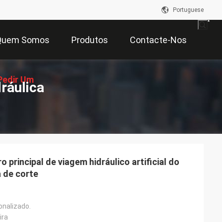
Portuguese
Quem Somos
Produtos
Contacte-Nos
Pedir Um
ráulica
çamento
 principal de viagem hidráulico artificial do
 de corte
onalizado.
ira