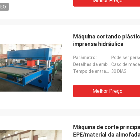
Melhor Preço
DEO
Máquina cortando plástic
imprensa hidráulica
Parâmetro:
Pode ser pers
Detalhes da embalagem:
Caso de made
Tempo de entrega:
30 DIAS
Melhor Preço
Máquina de corte principa
EPE/material da almofada