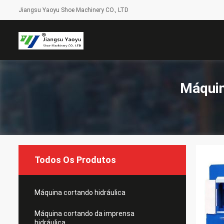
Jiangsu Yaoyu Shoe Machinery CO., LTD
Máquin
Todos Os Produtos
Máquina cortando hidráulica
Máquina cortando da imprensa
hidráulica