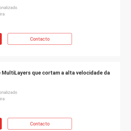
onalizado.
ira
Contacto
e MultiLayers que cortam a alta velocidade da
onalizado
ira
Contacto