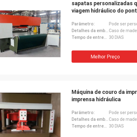
sapatas personalizadas q
viagem hidráulico do pon
Parâmetro:
Pode ser pers
Detalhes da embalagem:
Caso de made
Tempo de entrega:
30 DIAS
Melhor Preço
Máquina de couro da impr
imprensa hidráulica
Parâmetro:
Pode ser pers
Detalhes da embalagem:
Caso de made
Tempo de entrega:
30 DIAS