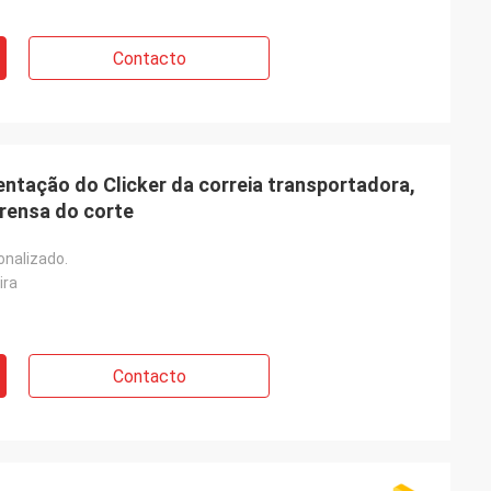
Contacto
entação do Clicker da correia transportadora,
prensa do corte
onalizado.
ira
Contacto