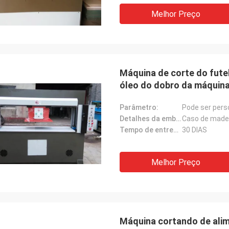
Melhor Preço
Máquina de corte do futeb
óleo do dobro da máquina
Parâmetro:
Pode ser pers
Detalhes da embalagem:
Caso de made
Tempo de entrega:
30 DIAS
Melhor Preço
Máquina cortando de ali