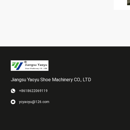
Jiangsu Yaoyu Shoe Machinery CO., LTD
+8618622069119
ycyaoyu@126.com