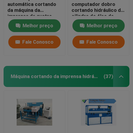
automática cortando
computador dobro
da máquina da
cortando hidráulico do
imprensa de quatro
cilindro do óleo da
colunas para a fatura
máquina da máscara
Melhor preço
Melhor preço
da sapata dos
facial
esportes
Fale Conosco
Fale Conosco
Máquina cortando da imprensa hidráulica
(37)