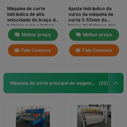
Máquina de corte
Ajuste hidráulico do
hidráulica de alta
curso da máquina de
velocidade do braço do
corte 5-55mm do
balanço para a fatura
braço do balanço dos
da luva de couro
grupos de telefone
Melhor preço
Melhor preço
celular
Fale Conosco
Fale Conosco
Máquina de corte principal de viagem hidráulica
(33)