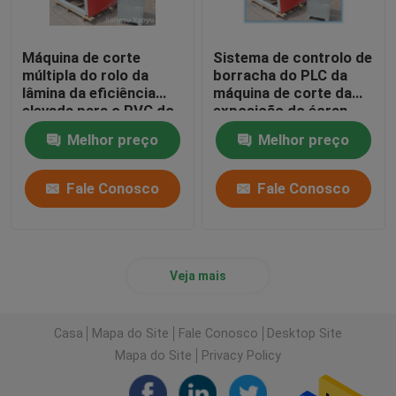
Máquina de corte
Sistema de controlo de
múltipla do rolo da
borracha do PLC da
lâmina da eficiência
máquina de corte da
elevada para o PVC do
exposição do écran
couro genuíno
sensível para o pano de
Melhor preço
Melhor preço
couro
Fale Conosco
Fale Conosco
Veja mais
Casa
Mapa do Site
Fale Conosco
Desktop Site
Mapa do Site
Privacy Policy