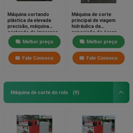
Máquina cortando
Máquina de corte
plástica da elevada
principal de viagem
precisão, máquina
hidráulica da
cortando da imprensa
exposição do écran
hidráulica
sensível para materiais
Melhor preço
Melhor preço
do
assoalho/brandamente
filme
Fale Conosco
Fale Conosco
Máquina de corte do rolo
(9)