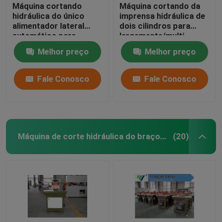
Máquina cortando
Máquina cortando da
hidráulica do único
imprensa hidráulica de
alimentador lateral
dois cilindros para
automático para
largamente/multi
EVA/espuma
camada dos materiais
Melhor preço
Melhor preço
Fale Conosco
Fale Conosco
Máquina de corte hidráulica do braço do balanço
(20)