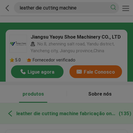
Jiangsu Yaoyu Shoe Machinery CO., LTD
No.8, zhenning salt road, Yandu district,
Yancheng city, Jiangsu province,China
5.0
Fornecedor verificado
Ligue agora
Fale Conosco
produtos
Sobre nós
leather die cutting machine fabricação online
(135)