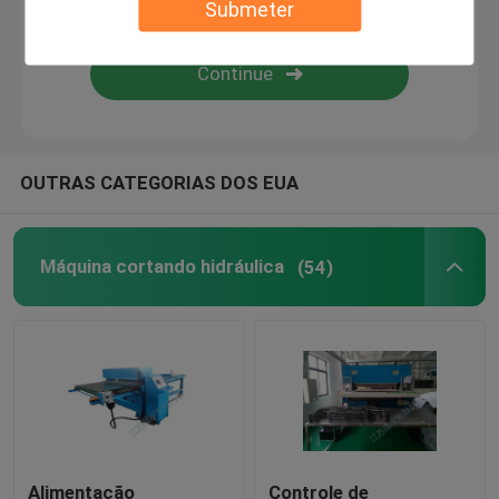
Submeter
Máquina de estratificação da chama
folhas plásticas
OUTRAS CATEGORIAS DOS EUA
Luva que faz a máquina
Máquina cortando hidráulica
(54)
Alimentação
Controle de