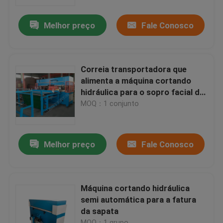
Melhor preço
Fale Conosco
Excursão da fábrica
Controle da qualidade
Correia transportadora que
alimenta a máquina cortando
Contacte-nos
hidráulica para o sopro facial da
máscara/pó
MOQ：1 conjunto
Peça umas citações
Melhor preço
Fale Conosco
Máquina cortando hidráulica
Máquina cortando da imprensa hidráulica
Máquina cortando hidráulica
semi automática para a fatura
da sapata
Máquina de corte hidráulica do braço do balanço
MOQ：1 grupo