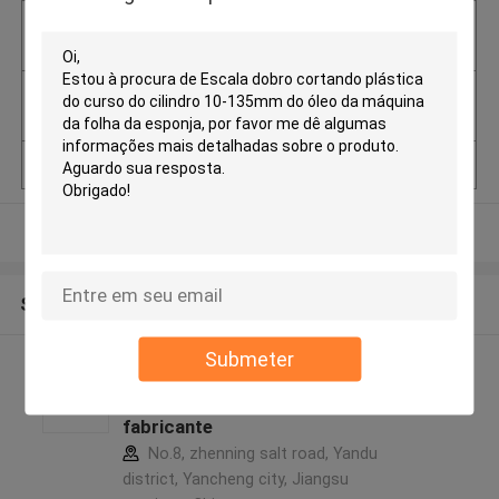
Detalhes da emba
Caso de madeira
lagem
Habilidade da fon
100 conjuntos por mês
te
Lugar de origem
Jiangsu, China
Veja mais
Sobre nós
Submeter
Jiangsu Yaoyu Shoe
Machinery CO., LTD perfil do
fabricante
No.8, zhenning salt road, Yandu
district, Yancheng city, Jiangsu