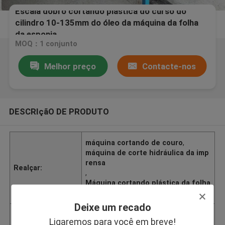
Escala dobro cortando plástica do curso do
cilindro 10-135mm do óleo da máquina da folha
da esponja
MOQ：1 conjunto
Melhor preço
Contacte-nos
DESCRIçãO DE PRODUTO
máquina cortando de couro
,
máquina de corte hidráulica da imp
rensa
Realçar:
,
Máquina cortando plástica da folha
da esponja
Deixe um recado
Certificação
CE
Ligaremos para você em breve!