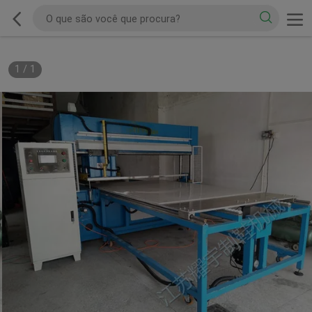
1
/
1