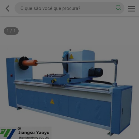
1
/
1