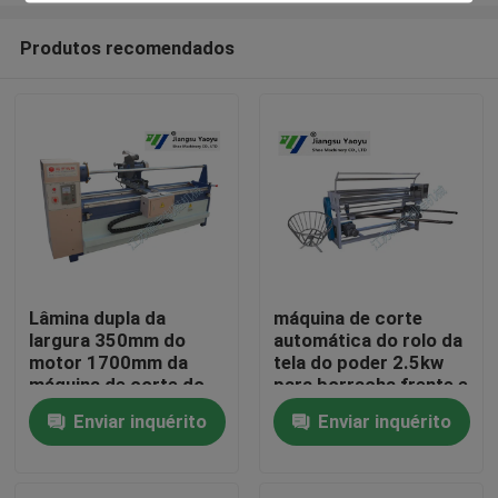
Produtos recomendados
Lâmina dupla da
máquina de corte
largura 350mm do
automática do rolo da
Casa
motor 1700mm da
tela do poder 2.5kw
máquina de corte do
para borracha frente e
cortador do rolo da
verso
Enviar inquérito
Enviar inquérito
Produtos
tela da eficiência
elevada
Sobre nós