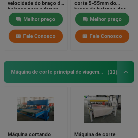
velocidade do braço do
corte 5-55mm do
balanço para a fatura
braço do balanço dos
da luva de couro
grupos de telefone
Melhor preço
Melhor preço
celular
Fale Conosco
Fale Conosco
Máquina de corte principal de viagem hidráulica
(33)
Máquina cortando
Máquina de corte