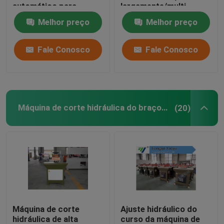
automático para
largamente/multi
EVA/espuma
camada dos materiais
Melhor preço
Melhor preço
Máquina de estratificação da chama
Fale Conosco
Fale Conosco
folhas plásticas
Luva que faz a máquina
Máquina de corte hidráulica do braço do balanço
(20)
Máquina de corte
Ajuste hidráulico do
hidráulica de alta
curso da máquina de