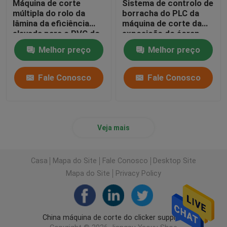
Máquina de corte
Sistema de controlo de
múltipla do rolo da
borracha do PLC da
lâmina da eficiência
máquina de corte da
elevada para o PVC do
exposição do écran
couro genuíno
sensível para o pano de
Melhor preço
Melhor preço
couro
Fale Conosco
Fale Conosco
Veja mais
Casa
Mapa do Site
Fale Conosco
Desktop Site
Mapa do Site
Privacy Policy
China máquina de corte do clicker supplier.