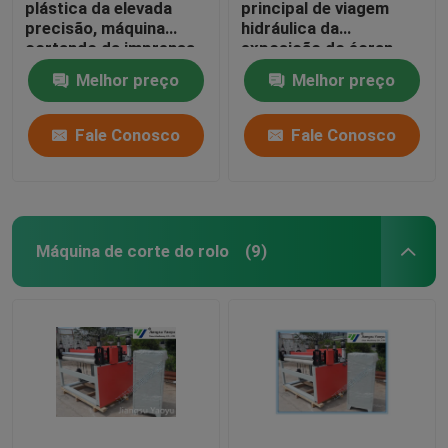
plástica da elevada
principal de viagem
precisão, máquina
hidráulica da
cortando da imprensa
exposição do écran
hidráulica
sensível para materiais
Melhor preço
Melhor preço
do
assoalho/brandamente
filme
Fale Conosco
Fale Conosco
Máquina de corte do rolo
(9)