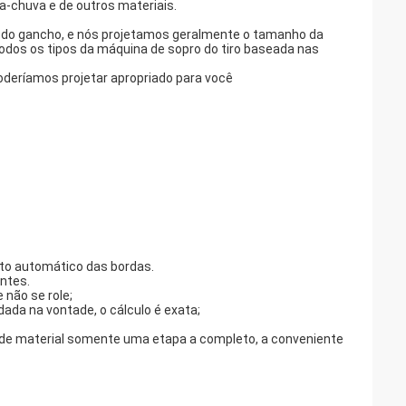
da-chuva e de outros materiais.
o do gancho, e nós projetamos geralmente o tamanho da
odos os tipos da máquina de sopro do tiro baseada nas
oderíamos projetar apropriado para você
nto automático das bordas.
entes.
 não se role;
dada na vontade, o cálculo é exata;
idade material somente uma etapa a completo, a conveniente