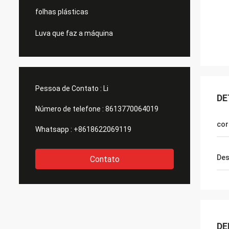
folhas plásticas
Luva que faz a máquina
Pessoa de Contato :
Li
DE
Número de telefone :
8613770064019
cor
Whatsapp :
+8618622069119
Des
Contato
DE