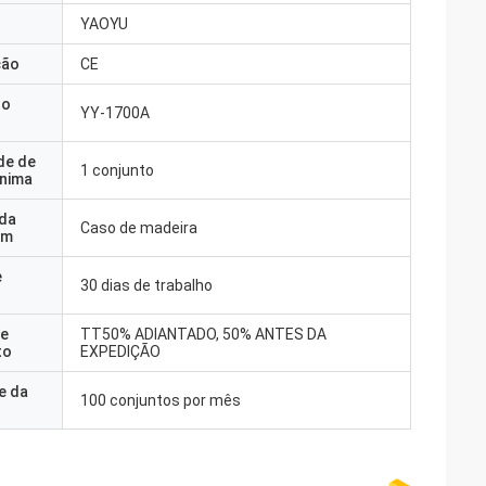
YAOYU
ção
CE
do
YY-1700A
de de
1 conjunto
nima
 da
Caso de madeira
em
e
30 dias de trabalho
e
TT50% ADIANTADO, 50% ANTES DA
to
EXPEDIÇÃO
e da
100 conjuntos por mês