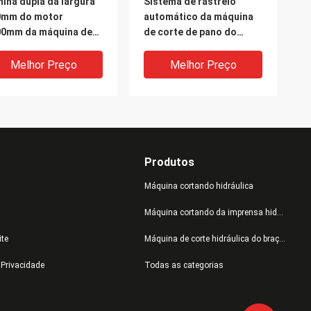
ina dupla da largura
Sistema de rastreio
0mm do motor
automático da máquina
00mm da máquina de
de corte de pano do
te do cortador do
couro/guarda-chuva/rolo
o da tela da eficiência
da tela
Melhor Preço
Melhor Preço
vada
Produtos
Máquina cortando hidráulica
Máquina cortando da imprensa hidráulica
ite
Máquina de corte hidráulica do braço do balanço
uina de corte do
Não - máquina de corte
e Privacidade
Todas as categorias
tador do rolo da tela
tecida do rolo da tela
estrutura
para pano
ples para acessórios
plástico/condutor