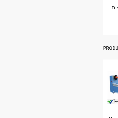
Eti
PROD