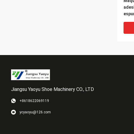
Máqu
adesi
espu
cort
da fi
Jiangsu Yaoyu Shoe Machinery CO., LTD
+8618622069119
Máqu
ycyaoyu@126.com
mater
da te
da ti