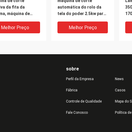
ina de corte
máquina de corte
Lâm
va da fita da
automática do rolo da
35
ma, máquina de
tela do poder 2.5kw para
17
e automática do rolo
borracha frente e verso
cor
ta
rol
Melhor Preço
Melhor Preço
ele
sobre
Perfil da Empresa
News
Fábrica
Casos
Controle de Qualidade
Mapa do S
ina de corte
Máquina de corte de
Máq
Fale Conosco
Política d
ial reflexiva do rolo
rachadura automática
cor
la, máquina de corte
380V/220V do rolo da
da 
ra de couro
tela para o pano do
sim