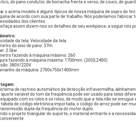
stico, do pano condutor, de borracha frente e verso, de couro, de guar
a:
o acima modelo é alguns típicos de nossa máquina de sopro do tir
uina de acordo com sua parte de trabalho. Nós poderíamos fabricar t
essidades dos clientes.
isfaça assim dizem-nos os detalhes de seu workpiece, a seguir nós p
âmetro:
ocidade da tela: Velocidade da tela
metro do eixo de pano: 37m
er: 2.5kw
metro fazendo à máquina máximo: 260
gura fazendo à máquina máxima: 1700mm. (2050,2400)
são: 380V/220V
amanho da máquina: 2700х750х1400mm
tagem:
Sistema de rastreio automático da detecção infravermelha, alinhame
O ajuste variável do tom da frequência pode ser usado para telas difer
É equipado com os rolos e os rolos, de modo que a tela não se enrugue e
A tabela de código eletrônica importada, o código do arroz pode ser mu
Transmissão dupla da frequência do motor duplo.
ndo o projeto triangular do suporte, o material entrante e a necess
 conveniente.