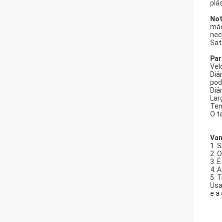
plá
Not
máq
nec
Sat
Par
Vel
Diâ
pod
Diâ
Lar
Ten
O t
Van
1. 
2. 
3. 
4. 
5. 
Usa
e a