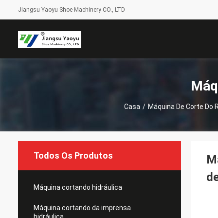
Jiangsu Yaoyu Shoe Machinery CO., LTD
Máqu
Casa
/
Máquina De Corte Do R
Todos Os Produtos
Má
d
Máquina cortando hidráulica
Máquina cortando da imprensa
hidráulica