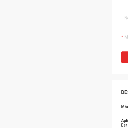
DE
Máq
Apl
Est