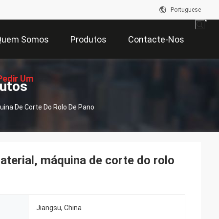
Portuguese
Quem Somos
Produtos
Contacte-Nos
Pedir Um
dutos
uina De Corte Do Rolo De Pano
çamento
aterial, máquina de corte do rolo
Jiangsu, China