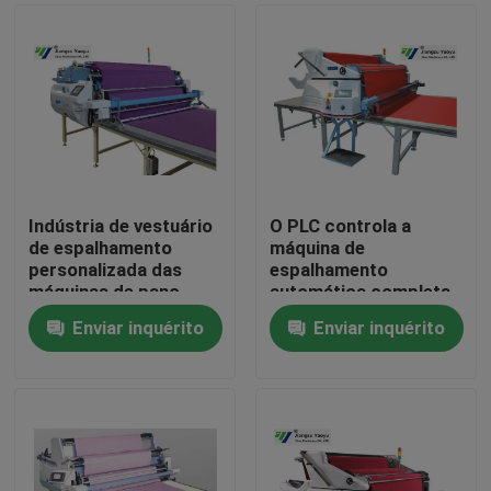
Indústria de vestuário
O PLC controla a
de espalhamento
máquina de
personalizada das
espalhamento
máquinas de pano,
automática completa
equipamento de
com tela táctil/servo
Enviar inquérito
Enviar inquérito
espalhamento da tela
motor
Casa
Produtos
Sobre nós