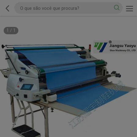
1
/
1