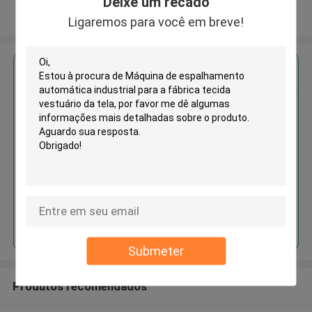
Deixe um recado
Veja mais
Ligaremos para você em breve!
Obter o melhor preço para
Máquina de espalhamento
automática industrial para a
fábrica tecida vestuário da tela
Continue
Submeter
Produtos recomendados