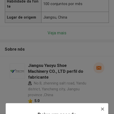
Habilidade da fon
100 conjuntos por mês
te
Lugar de origem
Jiangsu, China
Veja mais
Sobre nós
Jiangsu Yaoyu Shoe
Machinery CO., LTD perfil do
fabricante
No.8, zhenning salt road, Yandu
district, Yancheng city, Jiangsu
province ,China
5.0
Fornecedor verificado