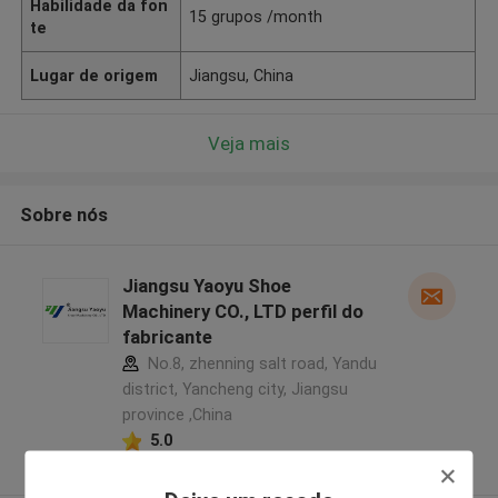
Habilidade da fon
15 grupos /month
te
Lugar de origem
Jiangsu, China
Veja mais
Sobre nós
Jiangsu Yaoyu Shoe
Machinery CO., LTD perfil do
fabricante
No.8, zhenning salt road, Yandu
district, Yancheng city, Jiangsu
province ,China
5.0
Fornecedor verificado