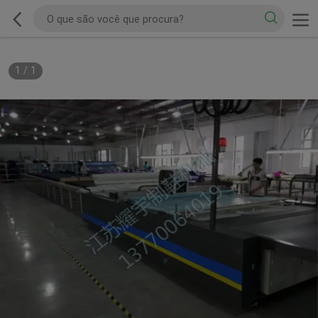
1
/
1