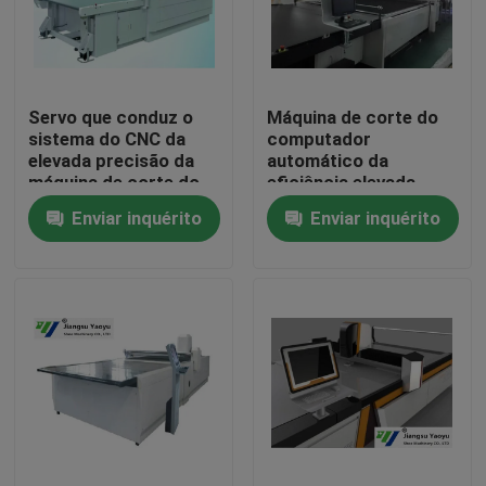
Excursão da fábrica
Servo que conduz o
Máquina de corte do
Controle da qualidade
sistema do CNC da
computador
elevada precisão da
automático da
máquina de corte do
eficiência elevada
Contacte-nos
computador
para o pano do couro
Enviar inquérito
Enviar inquérito
automático
do sofá
Peça umas citações
Máquina cortando hidráulica
Máquina cortando da imprensa hidráulica
Máquina de corte hidráulica do braço do balanço