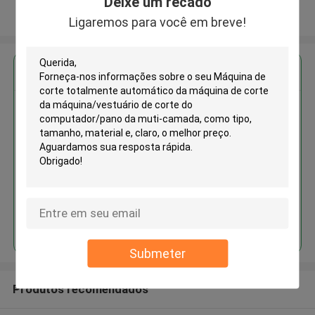
Deixe um recado
Veja mais
Ligaremos para você em breve!
Obter o melhor preço para
Máquina de corte totalmente
automático da máquina de corte
da máquina/vestuário de corte
do computador/pano da muti-
camada
Continue
Submeter
Produtos recomendados