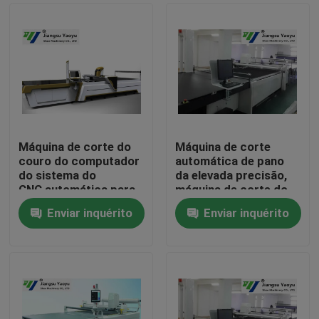
Máquina de corte do
Máquina de corte
couro do computador
automática de pano
do sistema do
da elevada precisão,
CNC automática para
máquina de corte do
o brinquedo do
laser do CNC
Enviar inquérito
Enviar inquérito
luxuoso
Casa
Produtos
Sobre nós