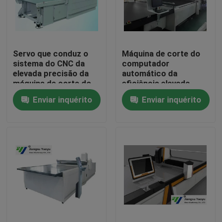
Excursão da fábrica
Servo que conduz o
Máquina de corte do
Controle da qualidade
sistema do CNC da
computador
elevada precisão da
automático da
máquina de corte do
eficiência elevada
Contacte-nos
computador
para o pano do couro
Enviar inquérito
Enviar inquérito
automático
do sofá
Peça umas citações
Máquina cortando hidráulica
Máquina cortando da imprensa hidráulica
Máquina de corte hidráulica do braço do balanço