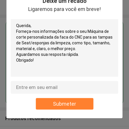
Deixe um recado
Veja mais
Ligaremos para você em breve!
Obter o melhor preço para
Máquina de corte personalizada
da faca do CNC para as tampas
de Seat/esponjas da limpeza
Continue
Submeter
Produtos recomendados