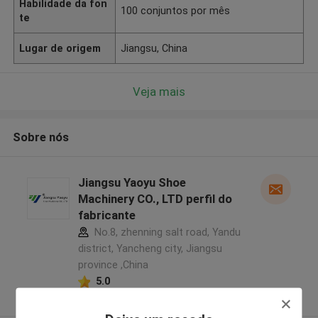
Habilidade da fon
100 conjuntos por mês
te
Lugar de origem
Jiangsu, China
Veja mais
Sobre nós
Jiangsu Yaoyu Shoe
Machinery CO., LTD perfil do
fabricante
No.8, zhenning salt road, Yandu
district, Yancheng city, Jiangsu
province ,China
5.0
Fornecedor verificado