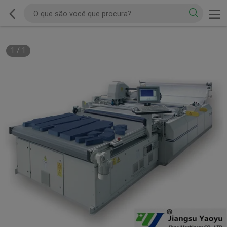
1
/
1