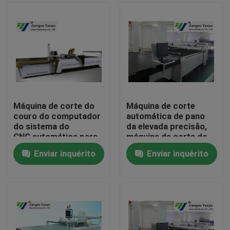
Máquina de corte do
Máquina de corte
couro do computador
automática de pano
do sistema do
da elevada precisão,
CNC automática para
máquina de corte do
o brinquedo do
laser do CNC
Enviar inquérito
Enviar inquérito
luxuoso
Casa
Produtos
Sobre nós