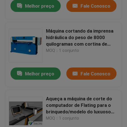
Melhor preço
Fale Conosco
Máquina cortando da imprensa
hidráulica do peso de 8000
quilogramas com cortina de
segurança
MOQ：1 conjunto
Melhor preço
Fale Conosco
Casa
Aqueça a máquina de corte do
computador de Flating para o
Produtos
brinquedo/modelo do luxuoso
que faz a indústria
MOQ：1 conjunto
Sobre nós