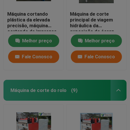
Máquina cortando
Máquina de corte
plástica da elevada
principal de viagem
precisão, máquina
hidráulica da
cortando da imprensa
exposição do écran
hidráulica
sensível para materiais
Melhor preço
Melhor preço
do
assoalho/brandamente
filme
Fale Conosco
Fale Conosco
Máquina de corte do rolo
(9)