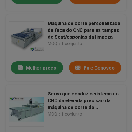
Máquina de corte personalizada
da faca do CNC para as tampas
de Seat/esponjas da limpeza
MOQ：1 conjunto
Melhor preço
Fale Conosco
Servo que conduz o sistema do
CNC da elevada precisão da
máquina de corte do
computador automático
MOQ：1 conjunto