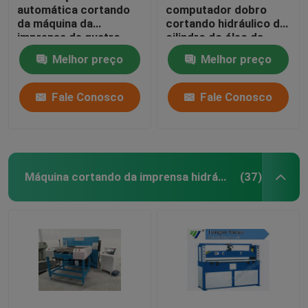
automática cortando
computador dobro
da máquina da
cortando hidráulico do
imprensa de quatro
cilindro do óleo da
colunas para a fatura
máquina da máscara
Melhor preço
Melhor preço
da sapata dos
facial
esportes
Fale Conosco
Fale Conosco
Máquina cortando da imprensa hidráulica
(37)