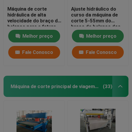
Máquina de corte
Ajuste hidráulico do
hidráulica de alta
curso da máquina de
velocidade do braço do
corte 5-55mm do
balanço para a fatura
braço do balanço dos
da luva de couro
grupos de telefone
Melhor preço
Melhor preço
celular
Fale Conosco
Fale Conosco
Máquina de corte principal de viagem hidráulica
(33)