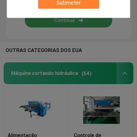
Submeter
Máquina de estratificação da chama
folhas plásticas
OUTRAS CATEGORIAS DOS EUA
Luva que faz a máquina
Máquina cortando hidráulica
(54)
Alimentação
Controle de