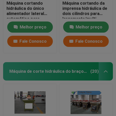
Máquina cortando
Máquina cortando da
hidráulica do único
imprensa hidráulica de
alimentador lateral
dois cilindros para
automático para
largamente/multi
EVA/espuma
camada dos materiais
Melhor preço
Melhor preço
Fale Conosco
Fale Conosco
Máquina de corte hidráulica do braço do balanço
(20)