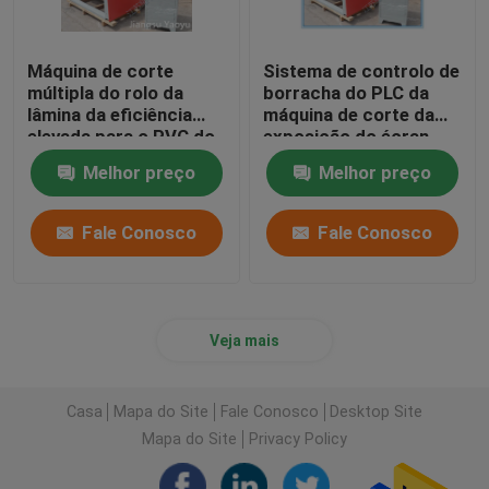
Máquina de corte
Sistema de controlo de
múltipla do rolo da
borracha do PLC da
lâmina da eficiência
máquina de corte da
elevada para o PVC do
exposição do écran
couro genuíno
sensível para o pano de
Melhor preço
Melhor preço
couro
Fale Conosco
Fale Conosco
Veja mais
Casa
Mapa do Site
Fale Conosco
Desktop Site
Mapa do Site
Privacy Policy