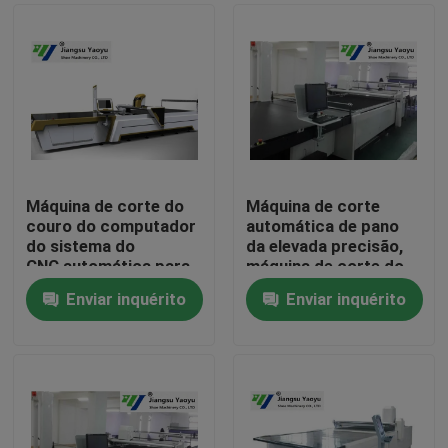
Máquina de corte do
Máquina de corte
couro do computador
automática de pano
do sistema do
da elevada precisão,
CNC automática para
máquina de corte do
o brinquedo do
laser do CNC
Enviar inquérito
Enviar inquérito
luxuoso
Casa
Produtos
Sobre nós