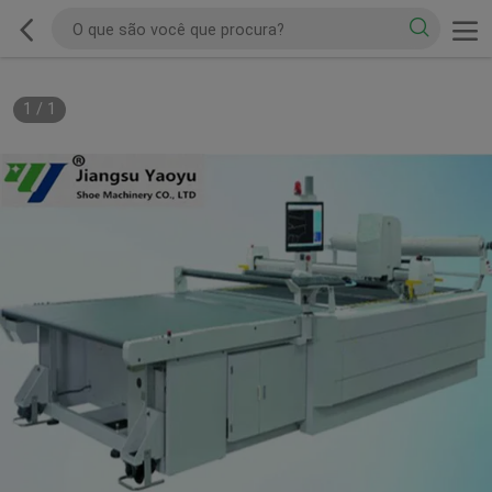
1
/
1