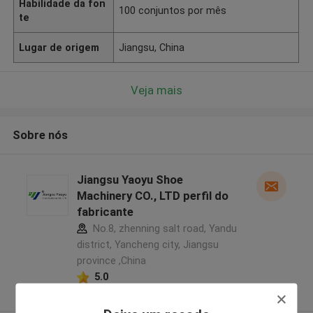
Habilidade da fon
100 conjuntos por mês
te
Lugar de origem
Jiangsu, China
Veja mais
Sobre nós
Jiangsu Yaoyu Shoe
Machinery CO., LTD perfil do
fabricante
No.8, zhenning salt road, Yandu
district, Yancheng city, Jiangsu
province ,China
5.0
Fornecedor verificado