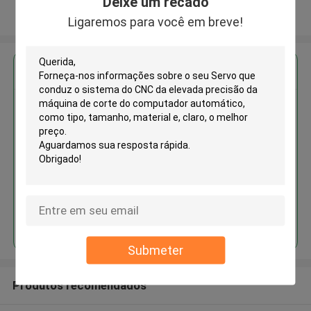
Deixe um recado
Veja mais
Ligaremos para você em breve!
Obter o melhor preço para
Servo que conduz o sistema do
CNC da elevada precisão da
máquina de corte do
computador automático
Continue
Submeter
Produtos recomendados