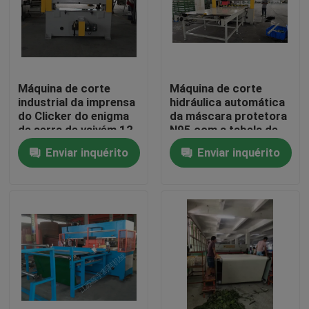
Excursão da fábrica
Controle da qualidade
Máquina de corte
Máquina de corte
industrial da imprensa
hidráulica automática
do Clicker do enigma
da máscara protetora
Contacte-nos
de serra de vaivém 12
N95 com a tabela de
meses de garantia
alimentação da
Enviar inquérito
Enviar inquérito
pensão completa
Peça umas citações
Máquina cortando hidráulica
Máquina cortando da imprensa hidráulica
Máquina de corte hidráulica do braço do balanço