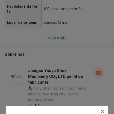
Habilidade da fon
100 conjuntos por mês
te
Lugar de origem
Jiangsu, China
Veja mais
Sobre nós
Jiangsu Yaoyu Shoe
Machinery CO., LTD perfil do
fabricante
No.8, zhenning salt road, Yandu
district, Yancheng city, Jiangsu
province ,China
5.0
Fornecedor verificado