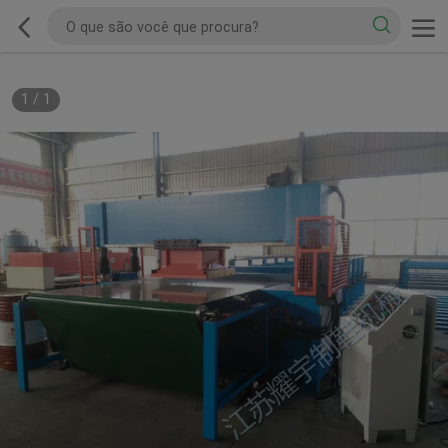
1
/
1