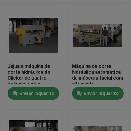
Jejua a máquina de
Máquina de corte
corte hidráulica do
hidráulica automática
Clicker de quatro
da máscara facial com
colunas para a
altamente
máscara protetora
desempenho
Casa
Enviar inquérito
Enviar inquérito
N95
Produtos
Sobre nós